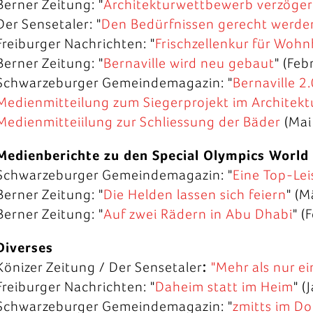
Berner Zeitung: "
Architekturwettbewerb verzöger
Der Sensetaler: "
Den Bedürfnissen gerecht werde
Freiburger Nachrichten: "
Frischzellenkur für Woh
Berner Zeitung: "
Bernaville wird neu gebaut
" (Fe
Schwarzeburger Gemeindemagazin: "
Bernaville 2
Medienmitteilung zum Siegerprojekt im Architek
Medienmitteiilung zur Schliessung der Bäder
(Mai
Medienberichte zu den Special Olympics Worl
Schwarzeburger Gemeindemagazin: "
Eine Top-Le
Berner Zeitung: "
Die Helden lassen sich feiern
" (M
Berner Zeitung: "
Auf zwei Rädern in Abu Dhabi
" (
Diverses
Könizer Zeitung / Der Sensetaler
:
"Mehr als nur e
Freiburger Nachrichten: "
Daheim statt im Heim
" (
Schwarzeburger Gemeindemagazin: "
zmitts im Do