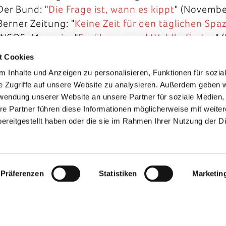
Der Bund: "
Die Frage ist, wann es kippt
" (Novembe
Berner Zeitung: "
Keine Zeit für den täglichen Spa
INSOS-Magazin: "
Ernährung und Wohlbefinden
" 
Gantrischpost: "
Temporär mit Bernaville
" (Februa
t Cookies
Berner Zeitung: "
Förderpreis für das fitte Bernavil
 Inhalte und Anzeigen zu personalisieren, Funktionen für sozia
Schwarzeburger Gemeindemagazin: "
Bewegung v
e Zugriffe auf unsere Website zu analysieren. Außerdem geben w
Der Bund: "
Sie sind jetzt schon ein bisschen die S
rwendung unserer Website an unsere Partner für soziale Medien
Freiburger Nachrichten: "
Auf dem rassigen Mounta
re Partner führen diese Informationen möglicherweise mit weite
Engel»
" (Juli 2015)
ereitgestellt haben oder die sie im Rahmen Ihrer Nutzung der D
Präferenzen
Statistiken
Marketin