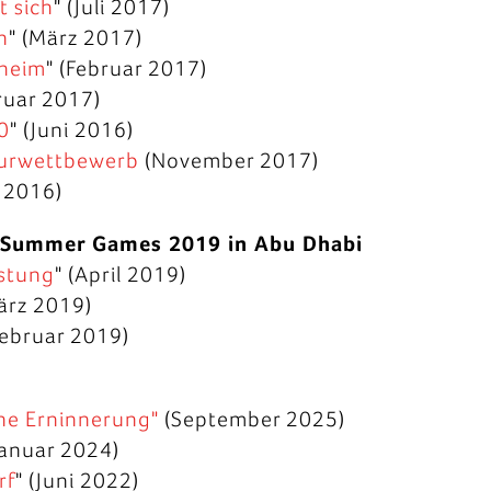
t sich
" (Juli 2017)
n
" (März 2017)
nheim
" (Februar 2017)
bruar 2017)
.0
" (Juni 2016)
turwettbewerb
(November 2017)
 2016)
d Summer Games 2019 in Abu Dhabi
istung
" (April 2019)
ärz 2019)
Februar 2019)
ine Erninnerung"
(September 2025)
Januar 2024)
rf
" (Juni 2022)