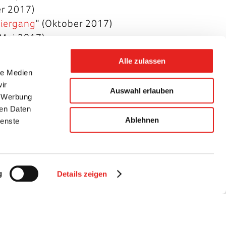
r 2017)
ziergang
" (Oktober 2017)
(Mai 2017)
r 2017)
Alle zulassen
le
" (Januar 2016)
le Medien
erbindet
" (Oktober 2015)
ir
Auswahl erlauben
tars
" (August 2015)
, Werbung
inbike unterwegs in die «Stadt der
ren Daten
Ablehnen
ienste
g
Details zeigen