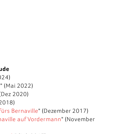
ude
024)
e
" (Mai 2022)
 (Dez 2020)
 2018)
fürs Bernaville
" (Dezember 2017)
naville auf Vordermann
" (November